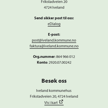
Frikstadveien 20
4724 Iveland
Send sikker post til oss:
eDialog
E-post:
post@iveland.kommune.no
faktura@iveland.kommune.no
Org.nummer
:
864 966 012
Konto
: 2920.07.00242
Besøk oss
Iveland kommunehus
Frikstadveien 20, 4724 Iveland
Vis i kart