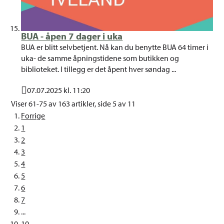
BUA - åpen 7 dager i uka
BUA er blitt selvbetjent. Nå kan du benytte BUA 64 timer i
uka- de samme åpningstidene som butikken og
biblioteket. I tillegg er det åpent hver søndag ...
07.07.2025 kl. 11:20
Publisert
Viser
61-75
av
163
artikler,
side
5
av
11
Forrige
1
2
3
4
5
6
7
...
10