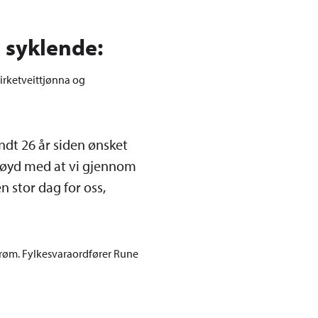
g syklende:
Birketveittjønna og
ndt 26 år siden ønsket
rnøyd med at vi gjennom
n stor dag for oss,
røm. Fylkesvaraordfører Rune