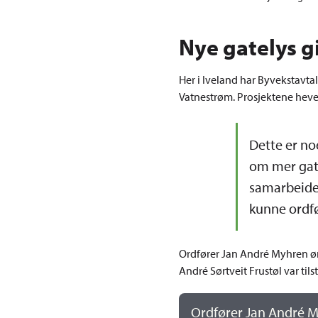
Nye gatelys g
Her i Iveland har Byvekstavta
Vatnestrøm. Prosjektene hever
Dette er no
om mer gate
samarbeidet 
kunne ordfø
Ordfører Jan André Myhren øn
André Sørtveit Frustøl var ti
Ordfører Jan André M