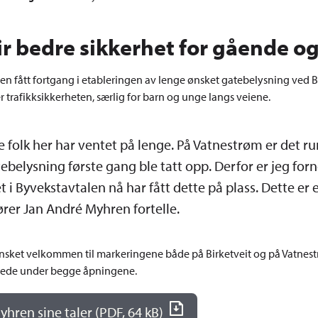
ir bedre sikkerhet for gående o
len fått fortgang i etableringen av lenge ønsket gatebelysning ved 
 trafikksikkerheten, særlig for barn og unge langs veiene.
e folk her har ventet på lenge. På Vatnestrøm er det ru
belysning første gang ble tatt opp. Derfor er jeg fo
i Byvekstavtalen nå har fått dette på plass. Dette er e
rer Jan André Myhren fortelle.
sket velkommen til markeringene både på Birketveit og på Vatnest
lstede under begge åpningene.
yhren sine taler
(PDF, 64 kB)