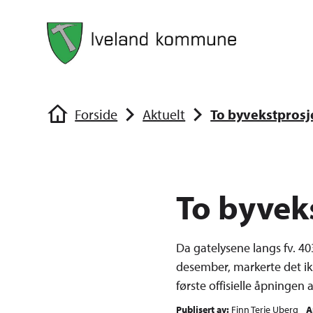
Iveland kommune
Iveland kom
Du er her:
Forside
Aktuelt
To byvekstprosje
To byveks
Da gatelysene langs fv. 40
desember, markerte det ik
første offisielle åpningen
Publisert av
Finn Terje Uberg
A