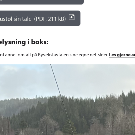
ustøl sin tale
(PDF, 211 kB)
lysning i boks:
ant annet omtalt på Byvekstavtalen sine egne nettsider.
Les gjerne a