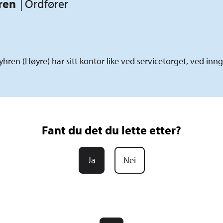
ren
Ordfører
ren (Høyre) har sitt kontor like ved servicetorget, ved inng
Fant du det du lette etter?
Ja
Nei