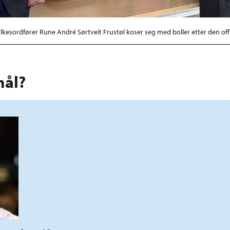
kesordfører Rune André Sørtveit Frustøl koser seg med boller etter den offi
mål?