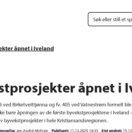
mune
kter åpnet i Iveland
tprosjekter åpnet i 
3 ved Birketveittjønna og fv. 405 ved Vatnestrøm formelt bl
ke bare åpningen av de første byvekstprosjektene i Iveland 
 av byvekstprosjekter i hele Kristiansandsregionen.
nsvarlig
Jan André Myhren
Publisert
11.12.2025 14:23
Sist endret
15.12