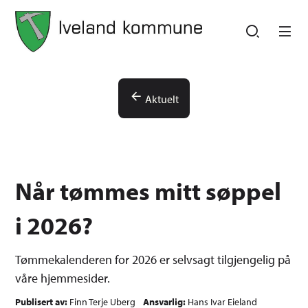
Iveland kommune
Iveland kommune
Du er her:
Aktuelt
Når tømmes mitt søppel
i 2026?
Tømmekalenderen for 2026 er selvsagt tilgjengelig på
våre hjemmesider.
Publisert av
Finn Terje Uberg
Ansvarlig
Hans Ivar Eieland