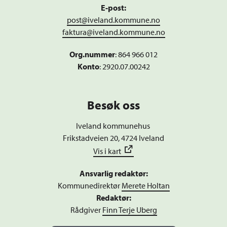
E-post:
post@iveland.kommune.no
faktura@iveland.kommune.no
Org.nummer
:
864 966 012
Konto
: 2920.07.00242
Besøk oss
Iveland kommunehus
Frikstadveien 20, 4724 Iveland
Vis i kart
Ansvarlig redaktør:
Kommunedirektør
Merete Holtan
Redaktør:
Rådgiver
Finn Terje Uberg