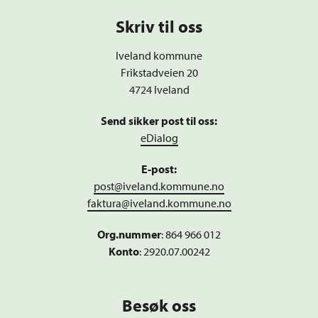
Skriv til oss
Iveland kommune
Frikstadveien 20
4724 Iveland
Send sikker post til oss:
eDialog
E-post:
post@iveland.kommune.no
faktura@iveland.kommune.no
Org.nummer
:
864 966 012
Konto
: 2920.07.00242
Besøk oss