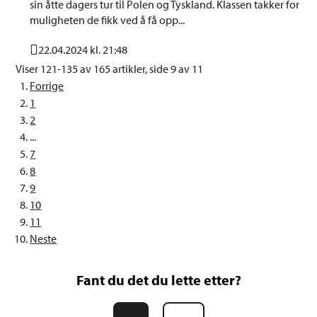
sin åtte dagers tur til Polen og Tyskland. Klassen takker for
muligheten de fikk ved å få opp...
22.04.2024 kl. 21:48
Publisert
Viser
121-135
av
165
artikler,
side
9
av
11
Forrige
1
2
...
7
8
9
10
11
Neste
Fant du det du lette etter?