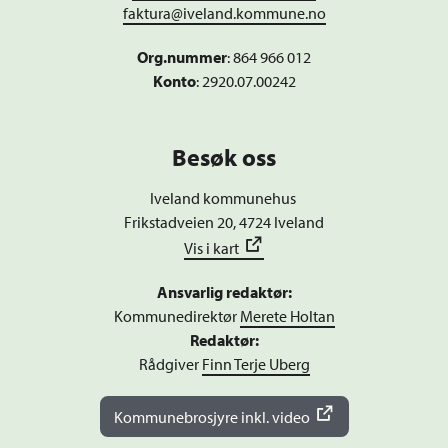
faktura@iveland.kommune.no
Org.nummer
:
864 966 012
Konto
: 2920.07.00242
Besøk oss
Iveland kommunehus
Frikstadveien 20, 4724 Iveland
Vis i kart
Ansvarlig redaktør:
Kommunedirektør
Merete Holtan
Redaktør:
Rådgiver
Finn Terje Uberg
Kommunebrosjyre inkl. video