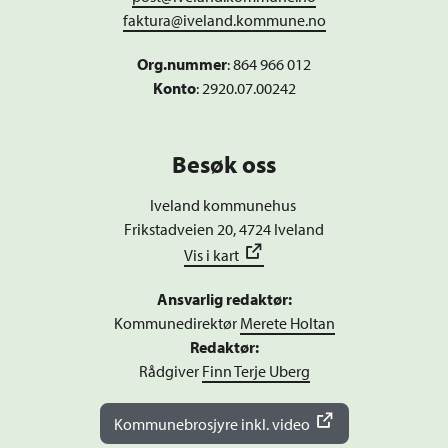
faktura@iveland.kommune.no
Org.nummer
:
864 966 012
Konto
: 2920.07.00242
Besøk oss
Iveland kommunehus
Frikstadveien 20, 4724 Iveland
Vis i kart
Ansvarlig redaktør:
Kommunedirektør
Merete Holtan
Redaktør:
Rådgiver
Finn Terje Uberg
Kommunebrosjyre inkl. video