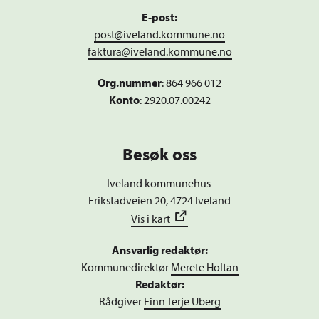
E-post:
post@iveland.kommune.no
faktura@iveland.kommune.no
Org.nummer
:
864 966 012
Konto
: 2920.07.00242
Besøk oss
Iveland kommunehus
Frikstadveien 20, 4724 Iveland
Vis i kart
Ansvarlig redaktør:
Kommunedirektør
Merete Holtan
Redaktør:
Rådgiver
Finn Terje Uberg