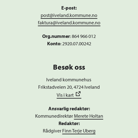
E-post:
post@iveland.kommune.no
faktura@iveland.kommune.no
Org.nummer
:
864 966 012
Konto
: 2920.07.00242
Besøk oss
Iveland kommunehus
Frikstadveien 20, 4724 Iveland
Vis i kart
Ansvarlig redaktør:
Kommunedirektør
Merete Holtan
Redaktør:
Rådgiver
Finn Terje Uberg