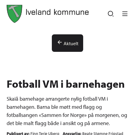
Iveland kommune
Iveland kommune
Du er her:
Aktuelt
Fotball VM i barnehagen
Skaiå barnehage arrangerte nylig fotball VM i
barnehagen. Barna ble møtt med flagg og
fotballsangen «Sammen for Norge» på morgenen, og
det ble malt flagg både i ansikt og på armene.
Publisert av
Finn Terje Uberg
Ansvarlig
Beate Stømne Frigstad