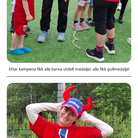
Etter kampene fikk alle barna utdelt medaljer, alle fikk gullmedalje!