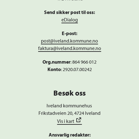
Send sikker post til oss:
eDialog
E-post:
post@iveland.kommune.no
faktura@iveland.kommune.no
Org.nummer
:
864 966 012
Konto
: 2920.07.00242
Besøk oss
Iveland kommunehus
Frikstadveien 20, 4724 Iveland
Vis i kart
Ansvarlig redaktør: