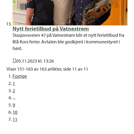
Nytt ferietilbud på Vatnestrøm
Stasjonsveien 47 på Vatnestrøm blir et nytt ferietilbud fra
Blå Kors ferier. Avtalen ble godkjent i kommunestyret i
høst.
05.11.2023 kl. 13:26
Publisert
Viser
151-163
av
163
artikler,
side
11
av
11
Forrige
1
2
...
9
10
11