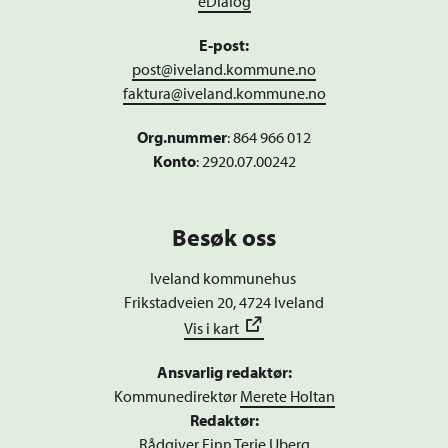
eDialog
E-post:
post@iveland.kommune.no
faktura@iveland.kommune.no
Org.nummer
:
864 966 012
Konto
: 2920.07.00242
Besøk oss
Iveland kommunehus
Frikstadveien 20, 4724 Iveland
Vis i kart
Ansvarlig redaktør:
Kommunedirektør
Merete Holtan
Redaktør:
Rådgiver
Finn Terje Uberg