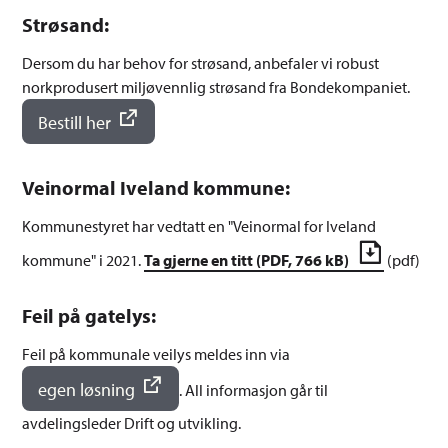
Strøsand:
Dersom du har behov for strøsand, anbefaler vi robust
norkprodusert miljøvennlig strøsand fra Bondekompaniet.
Bestill her
Veinormal Iveland kommune:
Kommunestyret har vedtatt en "Veinormal for Iveland
kommune" i 2021.
Ta gjerne en titt
(PDF, 766 kB)
(pdf)
Feil på gatelys:
Feil på kommunale veilys meldes inn via
egen løsning
. All informasjon går til
avdelingsleder Drift og utvikling.