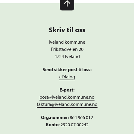
Skriv til oss
Iveland kommune
Frikstadveien 20
4724 Iveland
Send sikker post til oss:
eDialog
E-post:
post@iveland.kommune.no
faktura@iveland.kommune.no
Org.nummer
:
864 966 012
Konto
: 2920.07.00242