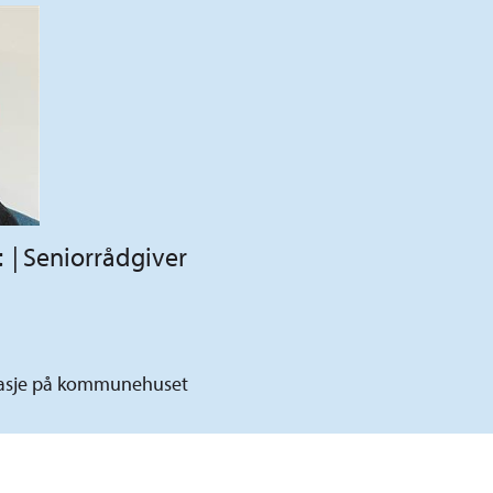
t
Seniorrådgiver
 etasje på kommunehuset