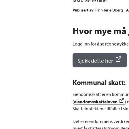
fakturaene dine.
Publisert av
Finn Terje Uberg
A
Hvor mye må 
Logg inn for å se regnestykk
Sjekk dette her
Kommunal skatt:
Eiendomsskatt er en kommunal
(
eiendomsskatteloven
) 
Skatteinntektene tilfaller i 
Det er eiendommens verdi (e
hvert år skattesats (promilles