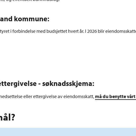
veland kommune:
et i forbindelse med budsjettet hvert år. I 2026 blir eiendomsskatten
ettergivelse - søknadsskjema:
edsettelse eller ettergivelse av eiendomsskatt,
må du benytte vårt
mål?