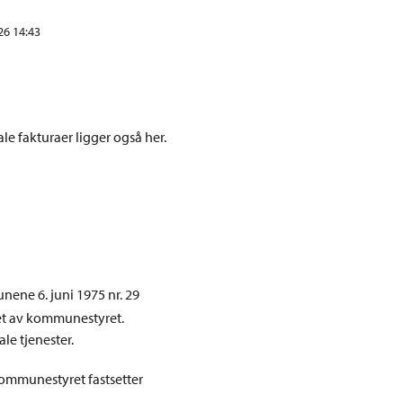
26 14:43
e fakturaer ligger også her.
ene 6. juni 1975 nr. 29
tet av kommunestyret.
le tjenester.
ommunestyret fastsetter