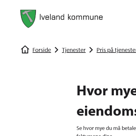
Iveland kommune
Iveland kom
Du er her:
Forside
Tjenester
Pris på tjeneste
Hvor mye
eiendoms
Se hvor mye du må betale 