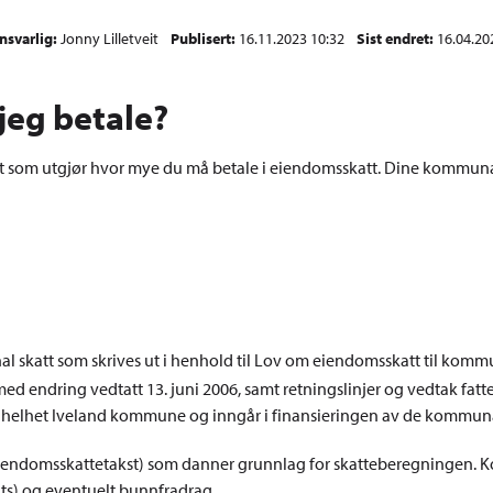
nsvarlig
Jonny Lilletveit
Publisert
16.11.2023 10:32
Sist endret
16.04.20
jeg betale?
et som utgjør hvor mye du må betale i eiendomsskatt. Dine kommunal
 skatt som skrives ut i henhold til Lov om eiendomsskatt til kommun
med endring vedtatt 13. juni 2006, samt retningslinjer og vedtak fat
sin helhet Iveland kommune og inngår i finansieringen av de kommuna
iendomsskattetakst) som danner grunnlag for skatteberegningen. K
ats) og eventuelt bunnfradrag.