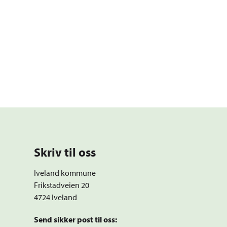
Skriv til oss
Iveland kommune
Frikstadveien 20
4724 Iveland
Send sikker post til oss: