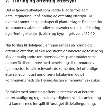
7. Høring og offentlig ettersyn:
Det er tjenesteutvalget som vedtar å legge forslag til
detaljregulering ut på høring og offentlig ettersyn. Da
overtar kommunen eierskapet til planforslaget. Det er derfor
kommunens saksbehandler som sender saken ut på høring
og offentlig ettersyn jf. plan- og bygningslovens §12-10.
Når forslag til detaljreguleringen sendes på høring og
offentlig ettersyn, så skal registrerte grunneiere og festere og
så vidt mulig andre rettighetshavere i planområdet samt
naboer få tilsendt brev med henvisning til kommunens
hjemmeside for alle relevante dokumenter. Det offentlige
ettersynet blir også annonsert i lokalavisen og på
kommunens nettside. Høringsfristen er minimum seks uker.
Formålet med høring og offentlig ettersyn er at berørte
parter, statlige og regionale myndigheter skal ha anledning
til å komme med innspill til forslaget til detaljregulering.