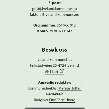
E-post:
post@iveland.kommune.no
faktura@iveland.kommune.no
Org.nummer
:
864 966 012
Konto
: 2920.07.00242
Besøk oss
Iveland kommunehus
Frikstadveien 20, 4724 Iveland
Vis i kart
Ansvarlig redaktør:
Kommunedirektør
Merete Holtan
Redaktør:
Rådgiver
Finn Terje Uberg