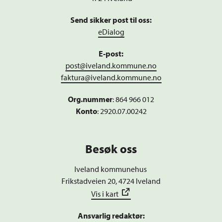
Send sikker post til oss:
eDialog
E-post:
post@iveland.kommune.no
faktura@iveland.kommune.no
Org.nummer
:
864 966 012
Konto
: 2920.07.00242
Besøk oss
Iveland kommunehus
Frikstadveien 20, 4724 Iveland
Vis i kart
Ansvarlig redaktør: