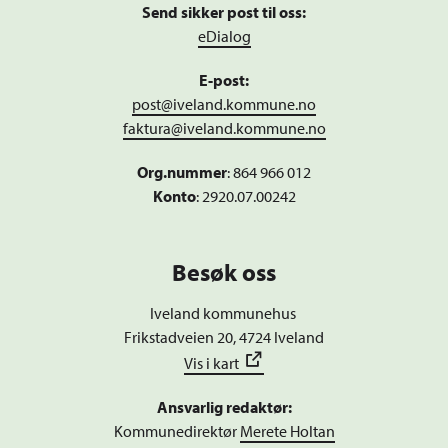
Send sikker post til oss:
eDialog
E-post:
post@iveland.kommune.no
faktura@iveland.kommune.no
Org.nummer
:
864 966 012
Konto
: 2920.07.00242
Besøk oss
Iveland kommunehus
Frikstadveien 20, 4724 Iveland
Vis i kart
Ansvarlig redaktør:
Kommunedirektør
Merete Holtan