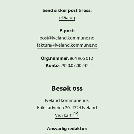
Send sikker post til oss:
eDialog
E-post:
post@iveland.kommune.no
faktura@iveland.kommune.no
Org.nummer
:
864 966 012
Konto
: 2920.07.00242
Besøk oss
Iveland kommunehus
Frikstadveien 20, 4724 Iveland
Vis i kart
Ansvarlig redaktør: