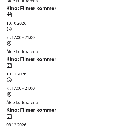
Åkle kulturarena
p
e
Kino: Filmer kommer
u
d
D
n
a
13.10.2026
k
t
T
t
o
i
kl. 17:00 - 21:00
d
S
s
t
Åkle kulturarena
p
e
Kino: Filmer kommer
u
d
D
n
a
10.11.2026
k
t
T
t
o
i
kl. 17:00 - 21:00
d
S
s
t
Åkle kulturarena
p
e
Kino: Filmer kommer
u
d
D
n
a
08.12.2026