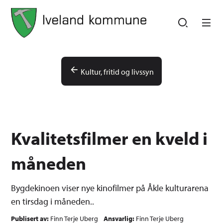
Iveland kommune
Iveland kommune
Du er her:
Kultur, fritid og livssyn
Kvalitetsfilmer en kveld i
måneden
Bygdekinoen viser nye kinofilmer på Åkle kulturarena
en tirsdag i måneden..
Publisert av
Finn Terje Uberg
Ansvarlig
Finn Terje Uberg