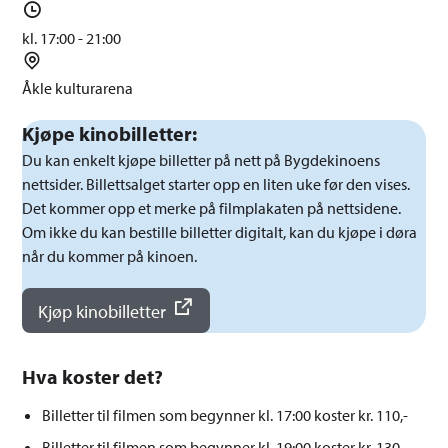
k
t
T
t
o
i
kl. 17:00 - 21:00
d
S
s
t
Åkle kulturarena
p
e
Kjøpe kinobilletter:
u
d
n
Du kan enkelt kjøpe billetter på nett på Bygdekinoens
k
nettsider. Billettsalget starter opp en liten uke før den vises.
t
Det kommer opp et merke på filmplakaten på nettsidene.
Om ikke du kan bestille billetter digitalt, kan du kjøpe i døra
når du kommer på kinoen.
Kjøp kinobilletter
Hva koster det?
Billetter til filmen som begynner kl. 17:00 koster kr. 110,-
Billetter til filmen som begynner kl. 19:00 koster kr. 130,-