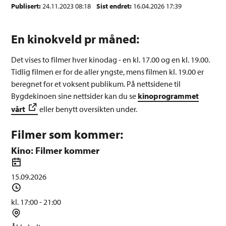
Publisert
24.11.2023 08:18
Sist endret
16.04.2026 17:39
En kinokveld pr måned:
Det vises to filmer hver kinodag - en kl. 17.00 og en kl. 19.00.
Tidlig filmen er for de aller yngste, mens filmen kl. 19.00 er
beregnet for et voksent publikum. På nettsidene til
Bygdekinoen sine nettsider kan du se
kinoprogrammet
vårt
eller benytt oversikten under.
Filmer som kommer:
Kino: Filmer kommer
D
a
15.09.2026
t
T
o
i
kl. 17:00 - 21:00
d
S
s
t