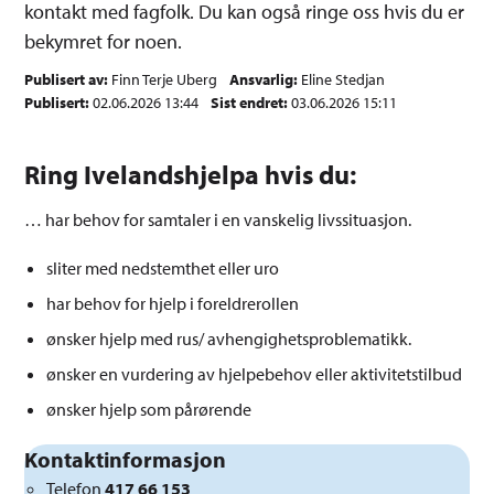
kontakt med fagfolk. Du kan også ringe oss hvis du er
bekymret for noen.
Publisert av
Finn Terje Uberg
Ansvarlig
Eline Stedjan
Publisert
02.06.2026 13:44
Sist endret
03.06.2026 15:11
Ring Ivelandshjelpa hvis du:
… har behov for samtaler i en vanskelig livssituasjon.
sliter med nedstemthet eller uro
har behov for hjelp i foreldrerollen
ønsker hjelp med rus/ avhengighetsproblematikk.
ønsker en vurdering av hjelpebehov eller aktivitetstilbud
ønsker hjelp som pårørende
Kontaktinformasjon
Telefon
417 66 153