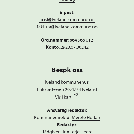
E-post:
post@iveland.kommune.no
faktura@iveland.kommune.no
Org.nummer
:
864 966 012
Konto
: 2920.07.00242
Besøk oss
Iveland kommunehus
Frikstadveien 20, 4724 Iveland
Vis i kart
Ansvarlig redaktør:
Kommunedirektør
Merete Holtan
Redaktør:
Rådgiver
Finn Terje Uberg