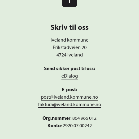
Skriv til oss
Iveland kommune
Frikstadveien 20
4724 Iveland
Send sikker post til oss:
eDialog
E-post:
post@iveland.kommune.no
faktura@iveland.kommune.no
Org.nummer
:
864 966 012
Konto
: 2920.07.00242