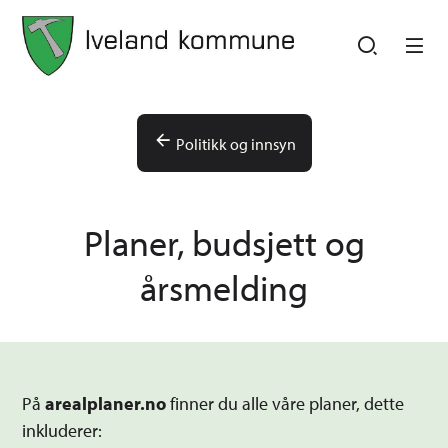
Iveland kommune
Iveland kommune
Du er her:
Politikk og innsyn
Planer, budsjett og
årsmelding
På
arealplaner.no
finner du alle våre planer, dette
inkluderer: